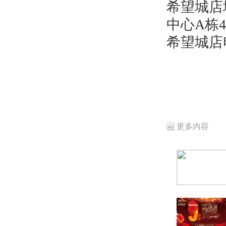
希望城店
中心A栋4
希望城店电话
更多内容