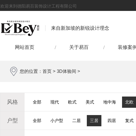
欢迎来到德阳易百装饰设计工程有限公司
来自新加坡的新锐设计理念
网站首页
关于易百
装修案
您的位置：
首页
>
3D体验间
>
风格
全部
现代
欧式
美式
地中海
北欧
户型
全部
小户型
二居
三居
四居
复式