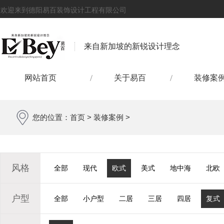
欢迎来到德阳易百装饰设计工程有限公司
来自新加坡的新锐设计理念
网站首页
关于易百
装修案
您的位置：
首页
>
装修案例
>
风格
全部
现代
欧式
美式
地中海
北欧
户型
全部
小户型
二居
三居
四居
复式