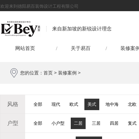
欢迎来到德阳易百装饰设计工程有限公司
来自新加坡的新锐设计理念
网站首页
关于易百
装修案
您的位置：
首页
>
装修案例
>
风格
全部
现代
欧式
美式
地中海
北欧
户型
全部
小户型
二居
三居
四居
复式