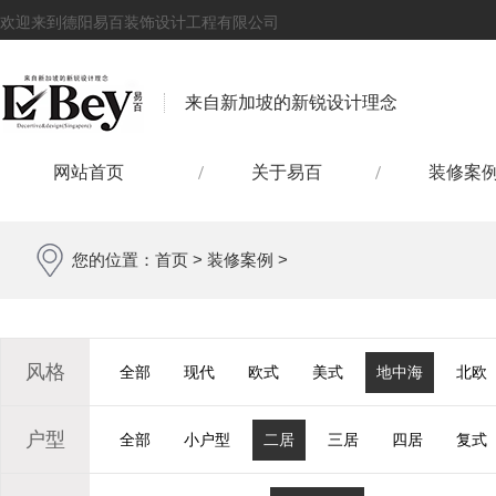
欢迎来到德阳易百装饰设计工程有限公司
来自新加坡的新锐设计理念
网站首页
关于易百
装修案
您的位置：
首页
>
装修案例
>
风格
全部
现代
欧式
美式
地中海
北欧
户型
全部
小户型
二居
三居
四居
复式