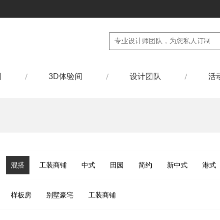
例
3D体验间
设计团队
活
混搭
工装商铺
中式
田园
简约
新中式
港式
样板房
别墅豪宅
工装商铺