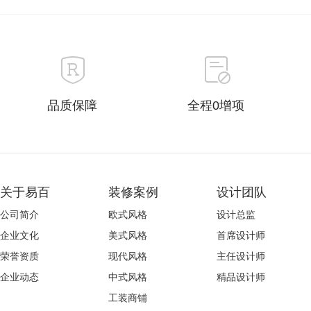
品质保障
全程0增项
关于易百
装修案例
设计团队
公司简介
欧式风格
设计总监
企业文化
美式风格
首席设计师
荣誉资质
现代风格
主任设计师
企业动态
中式风格
精品设计师
工装商铺