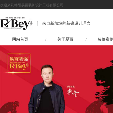
欢迎来到德阳易百装饰设计工程有限公司
来自新加坡的新锐设计理念
网站首页
关于易百
装修案