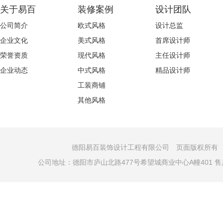
关于易百
装修案例
设计团队
公司简介
欧式风格
设计总监
企业文化
美式风格
首席设计师
荣誉资质
现代风格
主任设计师
企业动态
中式风格
精品设计师
工装商铺
其他风格
德阳易百装饰设计工程有限公司 页面版权所有 COPYRI
公司地址：德阳市庐山北路477号希望城商业中心A幢401 售后电话：