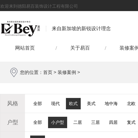
欢迎来到德阳易百装饰设计工程有限公司
来自新加坡的新锐设计理念
网站首页
关于易百
装修案
您的位置：
首页
>
装修案例
>
风格
全部
现代
欧式
美式
地中海
北欧
户型
全部
小户型
二居
三居
四居
复式