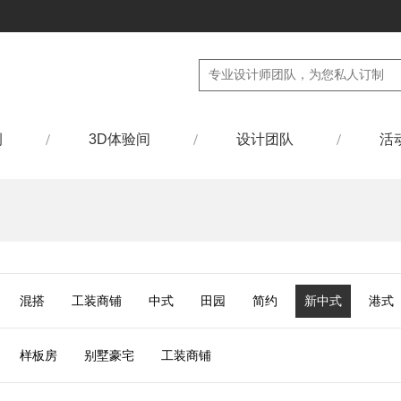
例
3D体验间
设计团队
活
混搭
工装商铺
中式
田园
简约
新中式
港式
样板房
别墅豪宅
工装商铺